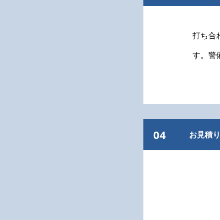
打ち合
す。警
04
お見積