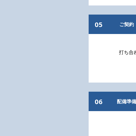
05
ご契約
打ち合
06
配備準