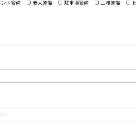
ベント警備
要人警備
駐車場警備
工務警備