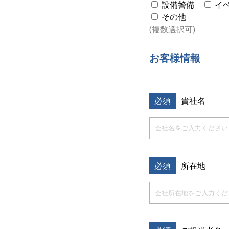
設備警備
イ
その他
(複数選択可)
お客様情報
必須
貴社名
必須
所在地