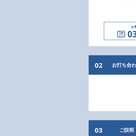
お
0
02
お打ち合
03
ご説明